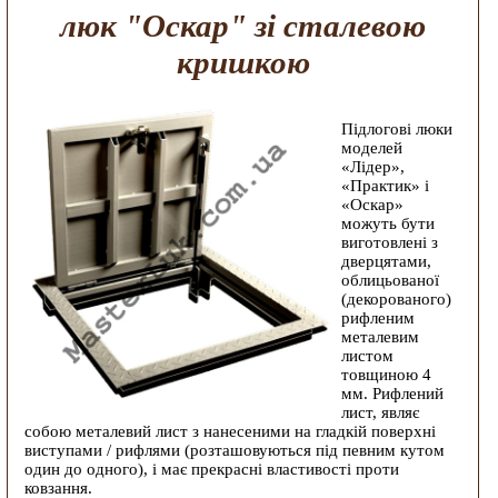
люк "Оскар" зі сталевою
кришкою
Підлогові люки
моделей
«Лідер»,
«Практик» і
«Оскар»
можуть бути
виготовлені з
дверцятами,
облицьованої
(декорованого)
рифленим
металевим
листом
товщиною 4
мм. Рифлений
лист, являє
собою металевий лист з нанесеними на гладкій поверхні
виступами / рифлями (розташовуються під певним кутом
один до одного), і має прекрасні властивості проти
ковзання.