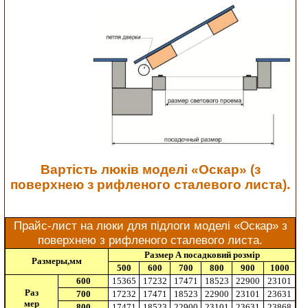
Вартість люків моделі «Оскар» (з
поверхнею з рифленого сталевого листа).
Прайс-лист на люки для підлоги моделі «Оскар» з
поверхнею з рифленого сталевого листа.
Размер А посадковий розмір
Размеры,мм
500
600
700
800
900
1000
600
15365
17232
17471
18523
22900
23101
Раз
700
17232
17471
18523
22900
23101
23631
мер
800
17471
18523
22900
23101
23631
23868