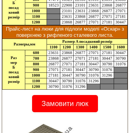
Б
900
18523
22900
23101
23631
23868
26877
посад
1000
23101
23631
23868
26877
27071
ковий
1100
23631
23868
26877
27071
27181
розмір
1200
23868
26877
27071
27181
30447
Прайс-лист на люки для підлоги моделі «Оскар» з
поверхнею з рифленого сталевого листа.
Размер А посадковий розмір
Размеры,мм
1100
1200
1300
1400
1500
1600
600
23631
23868
26877
27071
27181
30447
Раз
700
23868
26877
27071
27181
30447
30790
мер
800
26877
27071
27181
30447
30790
31076
Б
900
27071
27181
30447
30790
31076
посад
1000
27181
30447
30790
31076
31296
ковий
1100
30447
30790
31076
31296
розмір
1200
30790
31076
31296
Замовити люк