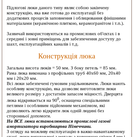
Підлогові люки даного типу являє собою закінчену
конструкцію, яка вже готова до експлуатації без
додаткових процесів заповнення і облицювання фінішними
матеріалами (керамічною плиткою, керамогранітом і т.п.).
Зазвичай використовуються на промислових об'єктах і в
середині і зовні приміщень для забезпечення доступу до
шахт, експлуатаційних каналів і т.д.
Конструкція люка
Загальна висота люків = 50 мм. З боку петель = 85 мм.
Рама люка виконана з профільних труб 40х60 мм, 20х40
мм і 20х20 мм.
Всі люки забезпечені гумовим ущільнювачем. Люки мають
особливу конструкцію, яка дозволяє виготовляти люки
великого розміру з достатнім запасом міцності. Дверцята
0
люка відкривається на 90
, оснащена спеціальними
петлями і особливим підйомним механізмом, які
дозволяють легко відкрити люк одній людині без
сторонньої допомоги.
На ВСЕ люки встановлюються промислові газові
амортизатори виробництва Німеччини.
З огляду на можливу експлуатацію в важко-навантаженому
стані, люки виготовлені з металу з товщиною стінки 4 мм і