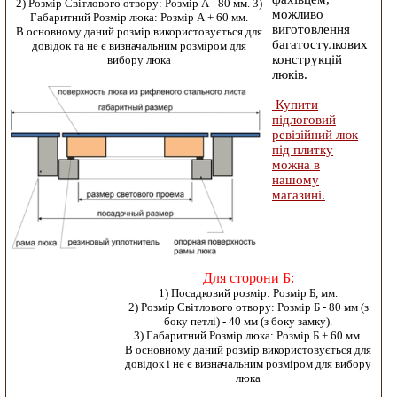
2) Розмір Світлового отвору: Розмір А - 80 мм. 3)
можливо
Габаритний Розмір люка: Розмір А + 60 мм.
виготовлення
В основному даний розмір використовується для
багатостулкових
довідок та не є визначальним розміром для
конструкцій
вибору люка
люків.
Купити
підлоговий
ревізійний люк
під плитку
можна в
нашому
магазині.
Для сторони Б:
1) Посадковий розмір: Розмір Б, мм.
2) Розмір Світлового отвору: Розмір Б - 80 мм (з
боку петлі) - 40 мм (з боку замку).
3) Габаритний Розмір люка: Розмір Б + 60 мм.
В основному даний розмір використовується для
довідок і не є визначальним розміром для вибору
люка