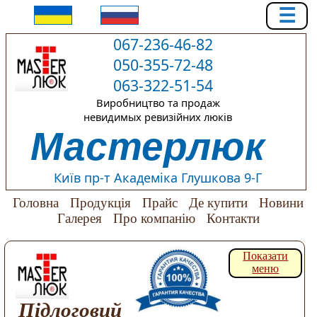
☰
067-236-46-82
050-355-72-48
063-322-51-54
Виробництво та продаж
невидимых ревизійних люків
Мастерлюк
Київ пр-т Академіка Глушкова 9-Г
Головна
Продукція
Прайс
Де купити
Новини
Галерея
Про компанію
Контакти
Показати
меню
Підлоговий