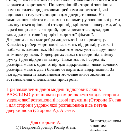
каркасом жорсткості. По внутрішній стороні зовнішня
рама посилена додатковими ребрами жорсткості, які
одночасно служать опорою для дверцята люка. На
замовлення клієнта в люках по периметру зовнішньої рами
виконуються кріпильні отвори під кріплення анкерами, або,
в разі якщо люк закладний, привариваються вуха, для
закладки в готовий проріз і жорсткої фіксації.
Дверцята люка має ребра жорсткості по периметру.
Кількість ребер жорсткості залежить від розміру люка і
побажань замовника. Всі люки комплектуються зручною
знімною ручкою. У дверцятах люка є отвори під знімну
ручку і для відкриття замку. Люки малих і середніх
розмірів мають один отвір для відкривання, люки великих
розмірів мають два і більше отворів для відкривання. За
погодженням із замовником можливе виготовлення та
встановлення спеціальних пристроїв.
При замовленні даної моделі підлогових люків
ВАЖЛИВО уточнювати розміри окремо як для сторони
уздовж якої розташовані газові пружини (Сторона Б), так
і для сторони уздовж якої розташована вісь петель
дверки люка (Сторона А). А саме:
За погодженням
Для сторони А:
з нашим
1) Посадковий розмір: Розмір А, мм.
фахівцем,