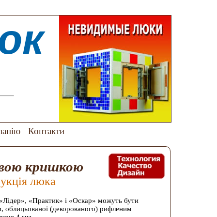
юк
панію
Контакти
левою кришкою
укція люка
 «Лідер», «Практик» і «Оскар» можуть бути
и, облицьованої (декорованого) рифленим