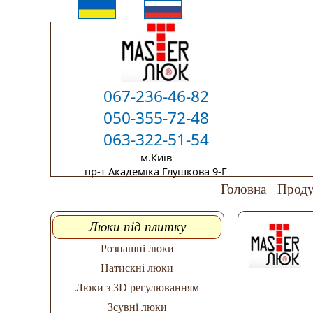
067-236-46-82
050-355-72-48
063-322-51-54
м.Київ
пр-т Академіка Глушкова 9-Г
Головна
Проду
Люки під плитку
Розпашні люки
Натискні люки
Люки з 3D регулюванням
Зсувні люки