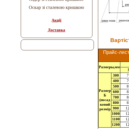
Оскар зі сталевою кришкою
Акції
Доставка
Вартіс
Прайс-лист
Размеры,мм
300
7
400
7
500
8
Размер
600
8
Б
700
8
(посад
800
8
ковий
900
1
розмір
1000
1
1100
1
1200
1