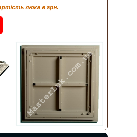
артість люка в грн.