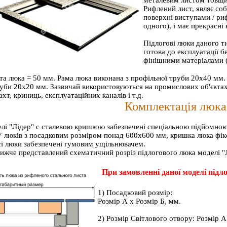
металевим листом товщ
Рифлений лист, являє со
поверхні виступами / р
одного), і має прекрасні
Підлогові люки даного т
готова до експлуатації 
фінішними матеріалами (
та люка = 50 мм. Рама люка виконана з профільної труби 20х40 мм
уби 20х20 мм. Зазвичай використовуються на промислових об'єктах 
хт, криниць, експлуатаційних каналів і т.д.
Комплектація люка
елі "Лідер" c сталевою кришкою забезпечені спеціальною підйомною
 люків з посадковим розміром понад 600х600 мм, кришка люка фікс
сі люки забезпечені гумовим ущільнювачем.
ижче представлений схематичний розріз підлогового люка моделі "
При замовленні даної моделі пі
1) Посадковий розмір:
Розмір А х Розмір Б, мм.
2) Розмір Світлового отвору: Розмір А