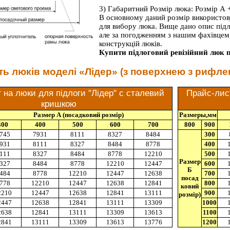
3) Габаритний Розмір люка: Розмір А 
В основному даний розмір використову
для вибору люка. Вище дано опис підл
але за погодженням з нашим фахівцем
конструкцій люків.
Купити підлоговий ревізійний люк 
ть люків моделі «Лідер» (з поверхнею з рифлен
 на люки для підлоги "Лідер" c сталевий
Прайс-лист
кришкою
Размер А (посадковий розмір)
Размеры,мм
300
400
500
600
700
800
900
745
7931
8111
8327
8484
300
931
8111
8327
8484
8778
400
111
8327
8484
8778
12210
500
Размер
327
8484
8778
12210
12447
600
Б
484
8778
12210
12447
12638
700
посад
778
12210
12447
12638
12841
800
ковий
2210
12447
12638
12841
13111
900
розмір)
2447
12638
12841
13111
13309
1000
2638
12841
13111
13309
13613
1100
2841
13111
13309
13613
13776
1200