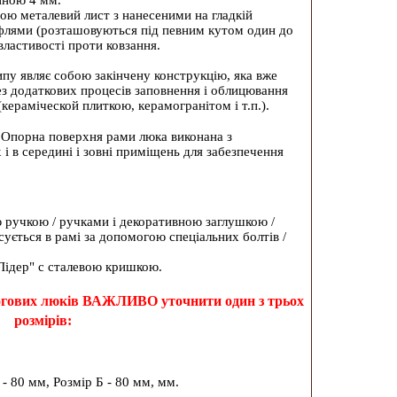
иною 4 мм.
бою металевий лист з нанесеними на гладкій
ифлями (розташовуються під певним кутом один до
 властивості проти ковзання.
ипу являє собою закінчену конструкцію, яка вже
без додаткових процесів заповнення і облицювання
кераміческой плиткою, керамогранітом і т.п.).
. Опорна поверхня рами люка виконана з
і в середині і зовні приміщень для забезпечення
 ручкою / ручками і декоративною заглушкою /
ується в рамі за допомогою спеціальних болтів /
Лідер" c сталевою кришкою.
длогових люків ВАЖЛИВО уточнити один з трьох
розмірів:
 - 80 мм, Розмір Б - 80 мм, мм.