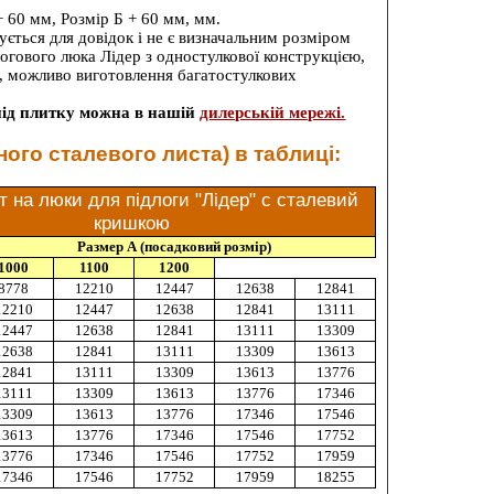
+ 60 мм, Розмір Б + 60 мм, мм.
ється для довідок і не є визначальним розміром
огового люка Лідер з одностулкової конструкцією,
, можливо виготовлення багатостулкових
під плитку можна в нашій
дилерській мережі.
ого сталевого листа) в таблиці:
 на люки для підлоги "Лідер" c сталевий
кришкою
Размер А (посадковий розмір)
1000
1100
1200
8778
12210
12447
12638
12841
12210
12447
12638
12841
13111
12447
12638
12841
13111
13309
12638
12841
13111
13309
13613
12841
13111
13309
13613
13776
13111
13309
13613
13776
17346
13309
13613
13776
17346
17546
13613
13776
17346
17546
17752
13776
17346
17546
17752
17959
17346
17546
17752
17959
18255