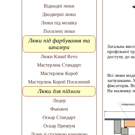
Відкидні люки
Дводверні люки
Люки під мозаїку
Посилені люки
Люки під фарбування та
шпалери
Загальна висо
профільної тр
Люки Knauf Revo
доступу до ша
Мастерлюк Стандарт
Мастерлюк Короб
Всі люки мод
заглушками. У
Мастерлюк Короб Посилений
фіксаторів. В
Люки для підлоги
На малюнку н
Лидер
Фьюжен
Оскар Стандарт
Оскар Преміум
Лідер зі сталевою кришкою