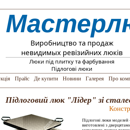
Мастерл
Виробництво та продаж
невидимых ревізийних люків
Люки під плитку та фарбування
Підлогові люки
кція
Прайс
Де купити
Новини
Галерея
Про ком
Підлоговий люк "Лідер" зі ста
Констр
Підлогові люки моделей
виготовлені з дверцятам