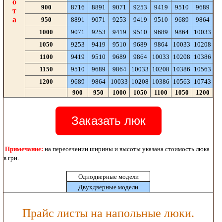
о
900
8716
8891
9071
9253
9419
9510
9689
т
а
950
8891
9071
9253
9419
9510
9689
9864
1000
9071
9253
9419
9510
9689
9864
10033
1050
9253
9419
9510
9689
9864
10033
10208
1100
9419
9510
9689
9864
10033
10208
10386
1150
9510
9689
9864
10033
10208
10386
10563
1200
9689
9864
10033
10208
10386
10563
10743
900
950
1000
1050
1100
1050
1200
Заказать люк
Примечание:
на пересечении ширины и высоты указана стоимость люка
в грн.
Однодверные модели
Двухдверные модели
Прайс листы на напольные люки.