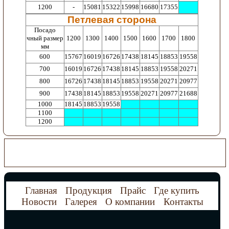
1200
-
15081
15322
15998
16680
17355
Петлевая сторона
Посадо
чный размер
1200
1300
1400
1500
1600
1700
1800
мм
600
15767
16019
16726
17438
18145
18853
19558
700
16019
16726
17438
18145
18853
19558
20271
800
16726
17438
18145
18853
19558
20271
20977
900
17438
18145
18853
19558
20271
20977
21688
1000
18145
18853
19558
1100
1200
Главная
Продукция
Прайс
Где купить
Новости
Галерея
О компании
Контакты