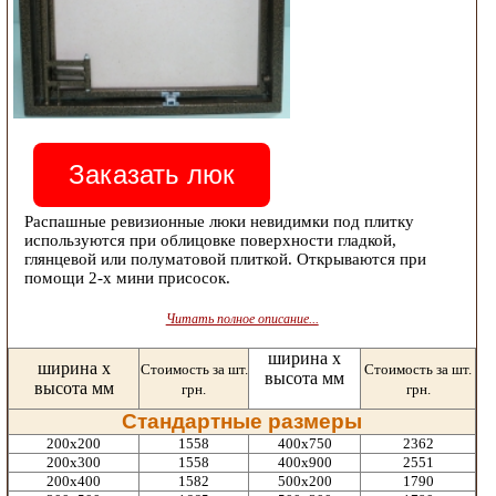
Заказать люк
Распашные ревизионные люки невидимки под плитку
используются при облицовке поверхности гладкой,
глянцевой или полуматовой плиткой. Открываются при
помощи 2-х мини присосок.
Читать полное описание...
ширина х
ширина х
Стоимость за шт.
Стоимость за шт.
высота мм
высота мм
грн.
грн.
Стандартные размеры
200х200
1558
400х750
2362
200х300
1558
400х900
2551
200х400
1582
500х200
1790