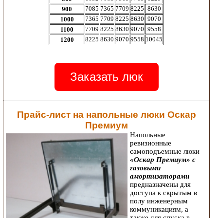
7085
7365
7709
8225
8630
900
7365
7709
8225
8630
9070
1000
7709
8225
8630
9070
9558
1100
8225
8630
9070
9558
10045
1200
Заказать люк
Прайс-лист на напольные люки Оскар
Премиум
Напольные
ревизионные
самоподъемные люки
«Оскар Премиум» с
газовыми
амортизаторами
предназначены для
доступа к скрытым в
полу инженерным
коммуникациям, а
также для спуска в