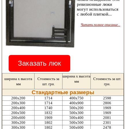
ревизионные люки
могут использоваться
с любой плиткой...
Читать полное описание...
Заказать люк
ширина х высота
ширина х высота
Стоимость за
Стоимость за шт.
мм
мм
шт. грн.
грн.
Стандартные размеры
200х200
1714
400х750
2598
200х300
1714
400х900
2806
200х400
1740
500х200
1969
200х500
1832
500х300
1969
200х600
1969
500х400
2081
300х200
1802
500х500
2301
300х300
1802
500х600
2478