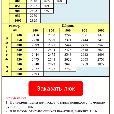
800
2548
2622
2693
850
2622
2693
900
2693
2759
950
2759
1000
2829
Ширина
Размер,
мм
800
850
900
950
1000
200
2156
2230
2299
2371
2444
В
250
2230
2299
2371
2444
2475
ы
300
2299
2371
2444
2475
2548
с
350
2371
2444
2475
2548
2622
о
т
400
2444
2475
2548
2622
2693
а,
450
2475
2548
2622
2693
2759
500
2548
2622
2693
2759
2829
м
550
2622
2693
2759
м
600
2693
Заказать люк
Примечания:
1. Приведены цены для люков, открывающихся с помощью
ручек-присосок.
2. Для люков, открывающихся нажатием, наценка 10%.