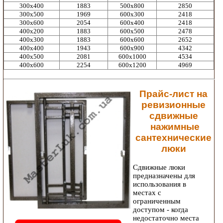
300х400
1883
500х800
2850
300х500
1969
600х300
2418
300х600
2054
600х400
2418
400х200
1883
600х500
2478
400х300
1883
600х600
2652
400х400
1943
600х900
4342
400х500
2081
600х1000
4534
400х600
2254
600х1200
4969
Прайс-лист на
ревизионные
сдвижные
нажимные
сантехнические
люки
Сдвижные люки
предназначены для
использования в
местах с
ограниченным
доступом - когда
недостаточно места