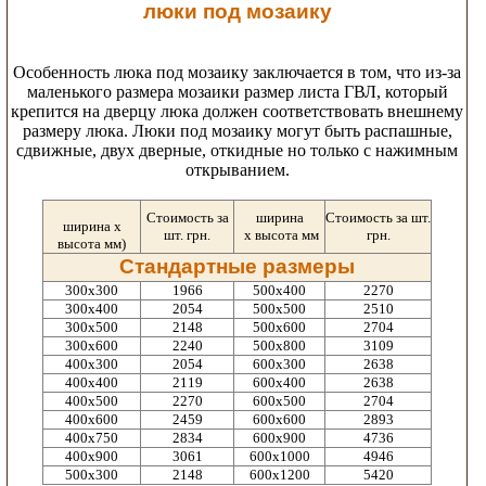
люки под мозаику
Особенность люка под мозаику заключается в том, что из-за
маленького размера мозаики размер листа ГВЛ, который
крепится на дверцу люка должен соответствовать внешнему
размеру люка. Люки под мозаику могут быть распашные,
сдвижные, двух дверные, откидные но только с нажимным
открыванием.
Стоимость за
ширина
Стоимость за шт.
ширина х
шт. грн.
х высота мм
грн.
высота мм)
Стандартные размеры
300х300
1966
500x400
2270
300х400
2054
500х500
2510
300х500
2148
500х600
2704
300х600
2240
500х800
3109
400х300
2054
600х300
2638
400х400
2119
600х400
2638
400х500
2270
600х500
2704
400х600
2459
600х600
2893
400х750
2834
600х900
4736
400х900
3061
600x1000
4946
500х300
2148
600x1200
5420