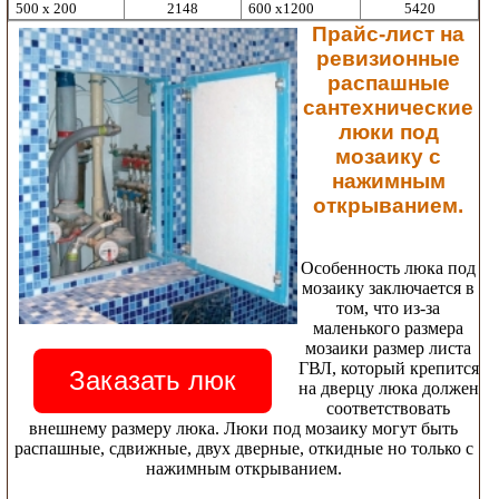
500 х 200
2148
600 х1200
5420
Прайс-лист на
ревизионные
распашные
сантехнические
люки под
мозаику с
нажимным
открыванием.
Особенность люка под
мозаику заключается в
том, что из-за
маленького размера
мозаики размер листа
ГВЛ, который крепится
Заказать люк
на дверцу люка должен
соответствовать
внешнему размеру люка. Люки под мозаику могут быть
распашные, сдвижные, двух дверные, откидные но только с
нажимным открыванием.