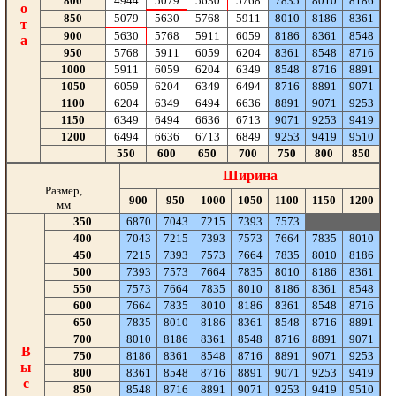
800
4944
5079
5630
5768
7835
8010
8186
о
850
5079
5630
5768
5911
8010
8186
8361
т
900
5630
5768
5911
6059
8186
8361
8548
а
950
5768
5911
6059
6204
8361
8548
8716
1000
5911
6059
6204
6349
8548
8716
8891
1050
6059
6204
6349
6494
8716
8891
9071
1100
6204
6349
6494
6636
8891
9071
9253
1150
6349
6494
6636
6713
9071
9253
9419
1200
6494
6636
6713
6849
9253
9419
9510
550
600
650
700
750
800
850
Ширина
Размер,
900
950
1000
1050
1100
1150
1200
мм
350
6870
7043
7215
7393
7573
400
7043
7215
7393
7573
7664
7835
8010
450
7215
7393
7573
7664
7835
8010
8186
500
7393
7573
7664
7835
8010
8186
8361
550
7573
7664
7835
8010
8186
8361
8548
600
7664
7835
8010
8186
8361
8548
8716
650
7835
8010
8186
8361
8548
8716
8891
700
8010
8186
8361
8548
8716
8891
9071
В
750
8186
8361
8548
8716
8891
9071
9253
ы
800
8361
8548
8716
8891
9071
9253
9419
с
850
8548
8716
8891
9071
9253
9419
9510