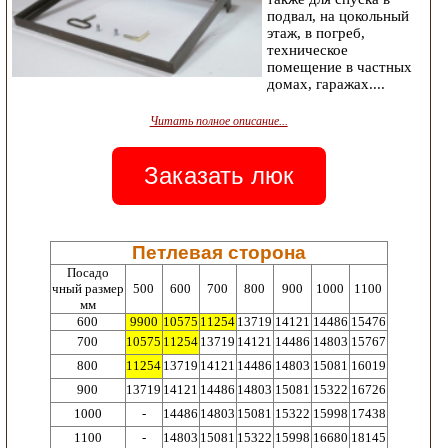
подвал, на цокольный
этаж, в погреб,
техническое
помещение в частных
домах, гаражах....
Читать полное описание...
Заказать люк
Петлевая сторона
Посадо
чный размер
500
600
700
800
900
1000
1100
мм
600
9900
10575
11254
13719
14121
14486
15476
700
10575
11254
13719
14121
14486
14803
15767
800
11254
13719
14121
14486
14803
15081
16019
900
13719
14121
14486
14803
15081
15322
16726
1000
-
14486
14803
15081
15322
15998
17438
1100
-
14803
15081
15322
15998
16680
18145