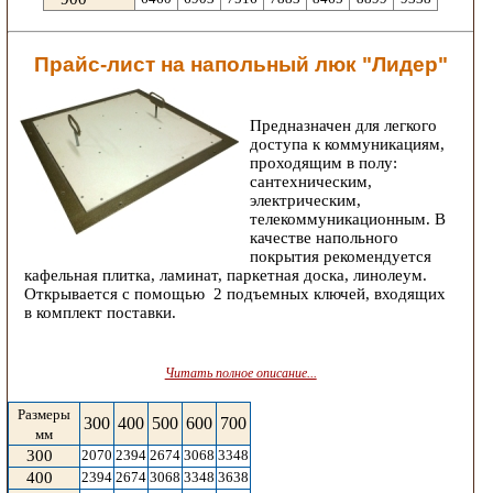
Прайс-лист на напольный люк "Лидер"
Предназначен для легкого
доступа к коммуникациям,
проходящим в полу:
сантехническим,
электрическим,
телекоммуникационным. В
качестве напольного
покрытия рекомендуется
кафельная плитка, ламинат, паркетная доска, линолеум.
Открывается с помощью 2 подъемных ключей, входящих
в комплект поставки.
Читать полное описание...
Размеры
300
400
500
600
700
мм
300
2070
2394
2674
3068
3348
400
2394
2674
3068
3348
3638