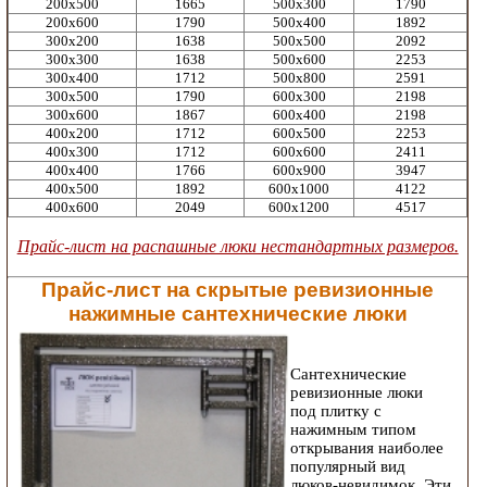
200х500
1665
500х300
1790
200х600
1790
500х400
1892
300х200
1638
500х500
2092
300х300
1638
500х600
2253
300х400
1712
500х800
2591
300х500
1790
600х300
2198
300х600
1867
600х400
2198
400х200
1712
600х500
2253
400х300
1712
600х600
2411
400х400
1766
600х900
3947
400х500
1892
600х1000
4122
400х600
2049
600х1200
4517
Прайс-лист на распашные люки нестандартных размеров.
Прайс-лист на скрытые ревизионные
нажимные сантехнические люки
Сантехнические
ревизионные люки
под плитку с
нажимным типом
открывания наиболее
популярный вид
люков-невидимок. Эти