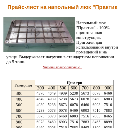
Прайс-лист на напольный люк "Практик
Напольный люк
"Практик" - 100%
оцинкованная
конструкция.
Пригоден для
использования внутри
помещений и на
улице. Выдерживает нагрузки в стандартном исполнении
до 5 тонн.
Читать полное описание...
Цена грн
Размер, мм
300
400
500
600
700
800
900
300
4370
4649
4939
5238
5673
6078
6460
400
4649
4939
5238
5673
6078
6460
6903
500
4939
5238
5673
6078
6460
6903
7516
600
5238
5673
6078
6460
6903
7516
7883
700
5673
6078
6460
6903
7516
7883
8465
800
6078
6460
6903
7516
7883
8465
8899
900
6460
6903
7516
7883
8465
8899
9338